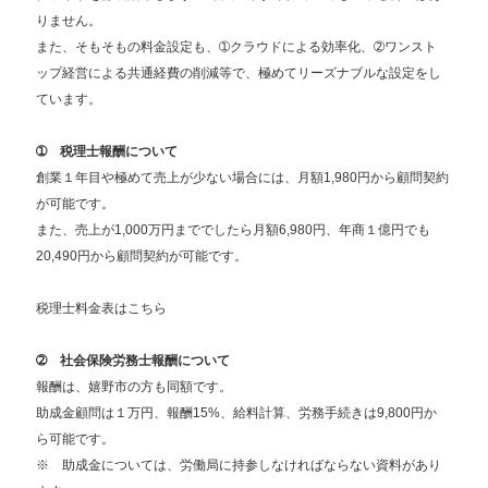
りません。
また、そもそもの料金設定も、➀クラウドによる効率化、➁ワンスト
ップ経営による共通経費の削減等で、極めてリーズナブルな設定をし
ています。
➀ 税理士報酬について
創業１年目や極めて売上が少ない場合には、月額1,980円から顧問契約
が可能です。
また、売上が1,000万円まででしたら月額6,980円、年商１億円でも
20,490円から顧問契約が可能です。
税理士料金表はこちら
➁ 社会保険労務士報酬について
報酬は、嬉野市の方も同額です。
助成金顧問は１万円、報酬15%、給料計算、労務手続きは9,800円か
ら可能です。
※ 助成金については、労働局に持参しなければならない資料があり