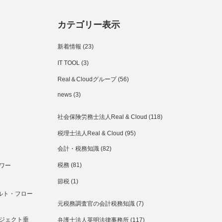
カテゴリー表示
新着情報
(23)
IT TOOL
(3)
Real＆Cloudグループ
(56)
news
(3)
社会保険労務士法人Real & Cloud
(118)
税理士法人Real & Cloud
(95)
会計・税務知識
(82)
税務
(81)
ワー
節税
(1)
ルト・フロー
元税務調査官の会計税務知識
(7)
ジェクト垂
弁護士法人英明法律事務所
(117)