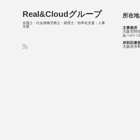
Real&Cloudグループ
所在地
弁護士・社会保険労務士・税理士・効率化支援・人事
支援
主事務所
大阪市阿倍
あべのハル
岸和田事
大阪府岸和