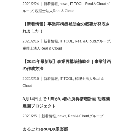
2021/2/24
新着情報
,
news
,
IT TOOL
,
Real＆Cloudグ
ループ
,
税理士法人Real & Cloud
【新着情報】事業再構築補助金の概要が発表さ
れました！
2021/2/16
新着情報
,
IT TOOL
,
Real＆Cloudグループ
,
税理士法人Real & Cloud
【2021年最新版】事業再構築補助金｜事業計画
の作成方法
2021/2/16
新着情報
,
IT TOOL
,
税理士法人Real &
Cloud
3月14日まで！障がい者の所得倍増計画 胡蝶蘭
農園プロジェクト
2021/2/5
新着情報
,
news
,
Real＆Cloudグループ
まるごとRPA×DX倶楽部