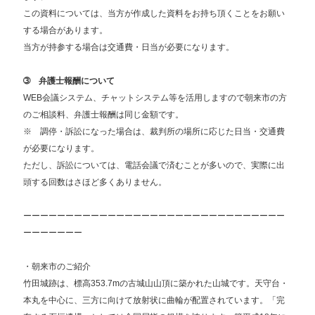
この資料については、当方が作成した資料をお持ち頂くことをお願い
する場合があります。
当方が持参する場合は交通費・日当が必要になります。
➂ 弁護士報酬について
WEB会議システム、チャットシステム等を活用しますので朝来市の方
のご相談料、弁護士報酬は同じ金額です。
※ 調停・訴訟になった場合は、裁判所の場所に応じた日当・交通費
が必要になります。
ただし、訴訟については、電話会議で済むことが多いので、実際に出
頭する回数はさほど多くありません。
ーーーーーーーーーーーーーーーーーーーーーーーーーーーーーーー
ーーーーーーー
・朝来市のご紹介
竹田城跡は、標高353.7mの古城山山頂に築かれた山城です。天守台・
本丸を中心に、三方に向けて放射状に曲輪が配置されています。「完