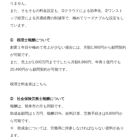
りません。
また、そもそもの料金設定も、➀クラウドによる効率化、➁ワンスト
ップ経営による共通経費の削減等で、極めてリーズナブルな設定をし
ています。
➀ 税理士報酬について
創業１年目や極めて売上が少ない場合には、月額1,980円から顧問契約
が可能です。
また、売上が1,000万円まででしたら月額6,980円、年商１億円でも
20,490円から顧問契約が可能です。
税理士料金表はこちら
➁ 社会保険労務士報酬について
報酬は、朝来市の方も同額です。
助成金顧問は１万円、報酬15%、給料計算、労務手続きは9,800円か
ら可能です。
※ 助成金については、労働局に持参しなければならない資料があり
ます。