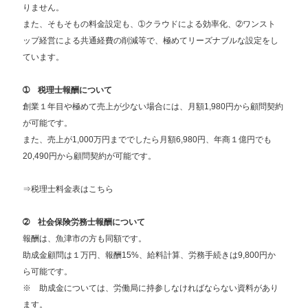
りません。
また、そもそもの料金設定も、➀クラウドによる効率化、➁ワンスト
ップ経営による共通経費の削減等で、極めてリーズナブルな設定をし
ています。
➀ 税理士報酬について
創業１年目や極めて売上が少ない場合には、月額1,980円から顧問契約
が可能です。
また、売上が1,000万円まででしたら月額6,980円、年商１億円でも
20,490円から顧問契約が可能です。
⇒
税理士料金表はこちら
➁ 社会保険労務士報酬について
報酬は、魚津市の方も同額です。
助成金顧問は１万円、報酬15%、給料計算、労務手続きは9,800円か
ら可能です。
※ 助成金については、労働局に持参しなければならない資料があり
ます。