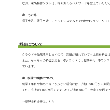
なお、遠隔操作ソフトは、毎回変わるパスワードを教えていただ
➃ その他
電子申告、電子申請、チャットシステムやその他のクラウドソフ
料金について
クラウドを徹底活用しますので、距離が離れていても上乗せ料金
また、そもそもの料金設定も、➀クラウドによる効率化、➁ワン
ています。
➀ 税理士報酬について
創業１年目や極めて売上が少ない場合には、月額1,980円から顧
また、売上が1,000万円まででしたら月額6,980円、年商１億円で
⇒
税理士料金表はこちら