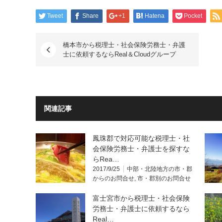
Tweet
Share
+1
Hatena
Pocket
橋本市から税理士・社会保険労務士・弁護
士に依頼するならReal＆Cloudグループ
関連記事
鳳珠郡で対応可能な税理士・社
会保険労務士・弁護士を探すな
らRea…
2017/9/25
中部・北陸地方の市・郡
からのお問合せ
,
市・郡別のお問合せ
富士宮市から税理士・社会保険
労務士・弁護士に依頼するなら
Real…