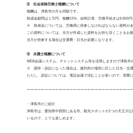
➁ 社会保険労務士報酬について
報酬は、津島市の方も同額です。
助成金顧問は１万円、報酬15%、給料計算、労務手続きは9,800
※ 助成金については、労働局に持参しなければならない資料が
この資料については、当方が作成した資料をお持ち頂くことをお
当方が持参する場合は交通費・日当が必要になります。
➂ 弁護士報酬について
WEB会議システム、チャットシステム等を活用しますので津島市
※ 調停・訴訟になった場合は、裁判所の場所に応じた日当・交
ただし、訴訟については、電話会議で済むことが多いので、実際
ーーーーーーーーーーーーーーーーーーーーーーーーーーーーー
・津島市のご紹介
津島市は、愛知県中西部にある市。観光スポットの1つの天王川公
いるので、とても楽しめます。