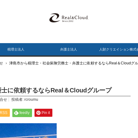
税理士法人
弁護士法人
人財クリエイション株式
せ
津島市から税理士・社会保険労務士・弁護士に依頼するならReal＆Cloudグ
に依頼するならReal＆Cloudグループ
合せ
投稿者:
rcroumu
RSS
feedly
Pin it