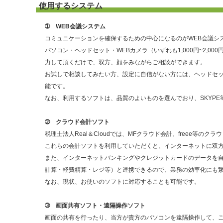
使用するシステム
➀ WEB会議システム
コミュニケーションを確保するための中心になるのがWEB会議シ
パソコン・ヘッドセット・WEBカメラ（いずれも1,000円~2,0
力して頂くだけで、双方、顔をみながらご相談ができます。
お試しで相談してみたい方、設定に自信がない方には、ヘッドセッ
能です。
なお、利用するソフトは、品質のよいものを選んでおり、SKYP
➁ クラウド会計ソフト
税理士法人Real＆Cloudでは、MFクラウド会計、freee等の
これらの会計ソフトを利用していただくと、インターネットに双
また、インターネットバンキングやクレジットカードのデータを
計算・軽費精算・レジ等）と連携できるので、業務の効率化にも
なお、現状、お使いのソフトに対応することも可能です。
➂ 画面共有ソフト・遠隔操作ソフト
画面の共有を行ったり、当方が貴方のパソコンを遠隔操作して、