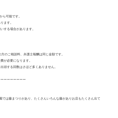
円から可能です。
あります。
願いする場合があります。
の方のご相談料、弁護士報酬は同じ金額です。
通費が必要になります。
に出頭する回数はさほど多くありません。
ーーーーーーーーー
園では藤まつりがあり、たくさんいろんな藤がありお店もたくさん出て