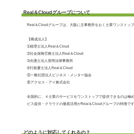
Real＆Cloudグループについて
Real＆Cloudグループは、大阪に主事務所をおく士業ワンストッ
【構成法人】
➀税理士法人Real＆Cloud
➁社会保険労務士法人Real＆Cloud
➂弁護士法人英明法律事務所
➃行政書士法人Real＆Cloud
⑤一般社団法人ビジネス・メンター協会
⑥アクセス・アイ株式会社
全国的に、４士業のサービスをワンストップで提供できるのは極
ビス提供・クラウドの徹底活用がReal＆Cloudグループの特徴で
どのように対応してくれるの？