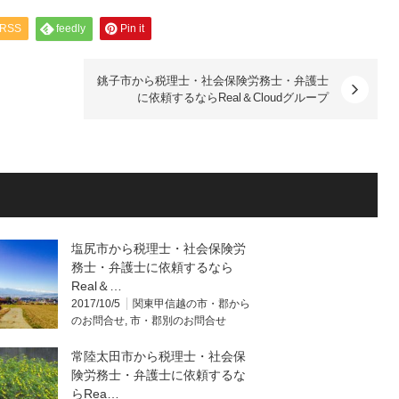
RSS
feedly
Pin it
銚子市から税理士・社会保険労務士・弁護士
に依頼するならReal＆Cloudグループ
塩尻市から税理士・社会保険労
務士・弁護士に依頼するなら
Real＆…
2017/10/5
関東甲信越の市・郡から
のお問合せ
,
市・郡別のお問合せ
常陸太田市から税理士・社会保
険労務士・弁護士に依頼するな
らRea…