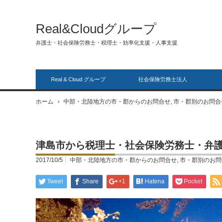
Real&Cloudグループ
弁護士・社会保険労務士・税理士・効率化支援・人事支援
Real & Cloud グループ
社会保険労務士法人
ホーム
中部・北陸地方の市・郡からのお問合せ
,
市・郡別のお問合
津島市から税理士・社会保険労務士・弁護士
2017/10/5
中部・北陸地方の市・郡からのお問合せ
,
市・郡別のお問
Tweet
Share
+1
Hatena
Pocket