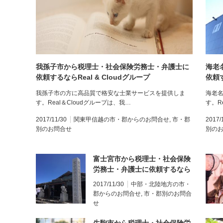
我孫子市から税理士・社会保険労務士・弁護士に
海老
依頼するならReal & Cloudグループ
依頼す
我孫子市の方に高品質で格安な士業サービスを提供しま
海老
す。Real＆Cloudグループは、我…
す。R
2017/11/30
関東甲信越の市・郡からのお問合せ
,
市・郡
2017/
別のお問合せ
別の
富士宮市から税理士・社会保険
労務士・弁護士に依頼するなら
Real & Cloudグループ
2017/11/30
中部・北陸地方の市・
郡からのお問合せ
,
市・郡別のお問合
せ