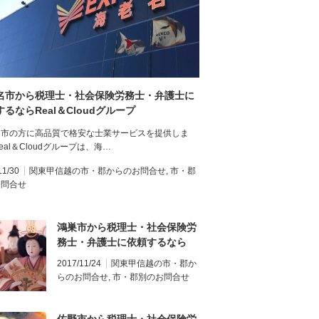
名市から税理士・社会保険労務士・弁護士に
るならReal＆Cloudグループ
名市の方に高品質で格安な士業サービスを提供しま
eal＆Cloudグループは、海…
11/30
関東甲信越の市・郡からのお問合せ
,
市・郡
お問合せ
鴻巣市から税理士・社会保険労
務士・弁護士に依頼するなら
Real＆Cloudグループ
2017/11/24
関東甲信越の市・郡か
らのお問合せ
,
市・郡別のお問合せ