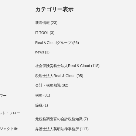
カテゴリー表示
新着情報
(23)
IT TOOL
(3)
Real＆Cloudグループ
(56)
news
(3)
社会保険労務士法人Real & Cloud
(118)
税理士法人Real & Cloud
(95)
会計・税務知識
(82)
税務
(81)
ワー
節税
(1)
ルト・フロー
元税務調査官の会計税務知識
(7)
ジェクト垂
弁護士法人英明法律事務所
(117)