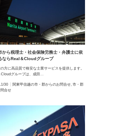
市から税理士・社会保険労務士・弁護士に依
ならReal＆Cloudグループ
市の方に高品質で格安な士業サービスを提供します。
l＆Cloudグループは、成田…
11/30
関東甲信越の市・郡からのお問合せ
,
市・郡
お問合せ