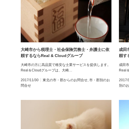
大崎市から税理士・社会保険労務士・弁護士に依
成田
頼するならReal & Cloudグループ
頼する
大崎市の方に高品質で格安な士業サービスを提供します。
成田
Real＆Cloudグループは、大崎…
Rea
2017/11/30
東北の市・郡からのお問合せ
,
市・郡別のお
2017/
問合せ
別の