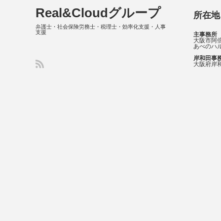
Real&Cloudグループ
所在地
弁護士・社会保険労務士・税理士・効率化支援・人事
支援
主事務所
大阪市阿倍
あべのハル
岸和田事
大阪府岸和