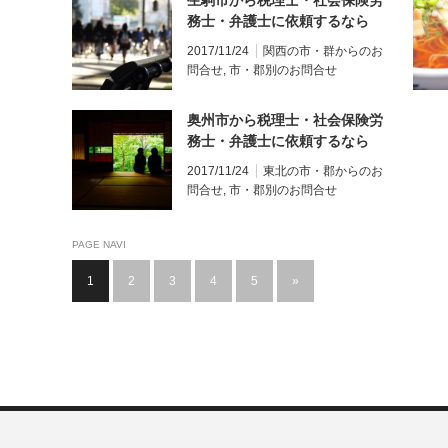
生駒市から税理士・社会保険労
務士・弁護士に依頼するなら
Real＆Cloudグループ
2017/11/24
関西の市・群からのお
問合せ
,
市・郡別のお問合せ
奥州市から税理士・社会保険労
務士・弁護士に依頼するなら
Real＆Cloudグループ
2017/11/24
東北の市・郡からのお
問合せ
,
市・郡別のお問合せ
PAGE NAVI
1
2
3
4
5
»