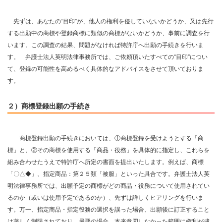
先ずは、あなたの“目印”が、他人の権利を侵していないかどうか、又は先行
する出願中の商標や登録商標に類似の商標がないかどうか、事前に調査を行
います。この調査の結果、問題がなければ特許庁へ出願の手続きを行いま
す。 弁護士法人英明法律事務所では、ご依頼頂いたすべての“目印”につい
て、登録の可能性を高めるべく具体的なアドバイスをさせて頂いておりま
す。
２）商標登録出願の手続き
商標登録出願の手続きにおいては、①商標登録を受けようとする「商
標」と、②その商標を使用する「商品・役務」を具体的に指定し、これらを
組み合わせたうえで特許庁へ所定の書面を提出いたします。例えば、商標
「〇△◆」、指定商品：第２５類「被服」といった具合です。弁護士法人英
明法律事務所では、出願予定の商標がどの商品・役務について使用されてい
るのか（或いは使用予定であるのか）、先ずは詳しくヒアリングを行いま
す。万一、指定商品・指定役務の選択を誤った場合、出願後に訂正すること
は著しく制限されており、最悪の場合、本来意図しなかった範囲に権利が成