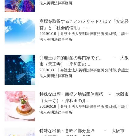
法人英明法律事務所
商標を取得することのメリットとは？「安定経
営」と「社会的信用」－…
2019/1/16
弁護士法人英明法律事務所 知財部
,
弁護士
法人英明法律事務所
弁理士は知的財産の専門家です。 － 大阪
市（天王寺）・岸和田の…
2019/1/31
弁護士法人英明法律事務所 知財部
,
弁護士
法人英明法律事務所
特殊な出願・商標／地域団体商標 － 大阪市
（天王寺）・岸和田の弁…
2019/3/19
弁護士法人英明法律事務所 知財部
,
弁護士
法人英明法律事務所
特殊な出願・意匠／部分意匠 － 大阪市