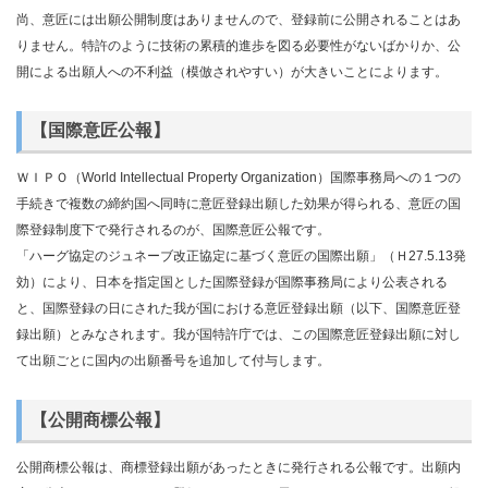
尚、意匠には出願公開制度はありませんので、登録前に公開されることはあ
りません。特許のように技術の累積的進歩を図る必要性がないばかりか、公
開による出願人への不利益（模倣されやすい）が大きいことによります。
【国際意匠公報】
ＷＩＰＯ（World Intellectual Property Organization）国際事務局への１つの
手続きで複数の締約国へ同時に意匠登録出願した効果が得られる、意匠の国
際登録制度下で発行されるのが、国際意匠公報です。
「ハーグ協定のジュネーブ改正協定に基づく意匠の国際出願」（Ｈ27.5.13発
効）により、日本を指定国とした国際登録が国際事務局により公表される
と、国際登録の日にされた我が国における意匠登録出願（以下、国際意匠登
録出願）とみなされます。我が国特許庁では、この国際意匠登録出願に対し
て出願ごとに国内の出願番号を追加して付与します。
【公開商標公報】
公開商標公報は、商標登録出願があったときに発行される公報です。出願内