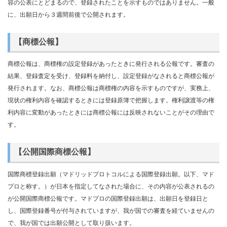
容の公表にとどまるので、登録されたことを示すものではありません。一般
に、出願日から３週間前後で公開されます。
【商標公報】
商標公報は、商標権の設定登録があったときに発行される公報です。審査の
結果、登録査定を受け、登録料を納付し、設定登録がなされると商標公報が
発行されます。なお、商標公報は商標権の内容を示すものですが、実務上、
現状の権利内容を確認するときには登録原簿で把握します。権利譲渡等の権
利内容に変動があったときには商標公報には反映されないことがその理由で
す。
【公開国際商標公報】
国際商標登録出願（マドリッドプロトコルによる国際登録出願。以下、マド
プロと称す。）が日本を指定してなされた場合に、その内容が公表されるの
が公開国際商標公報です。マドプロの国際登録出願は、出願日を登録日と
し、国際登録番号が付与されていますが、我が国での審査を経ていませんの
で、我が国では出願公開として取り扱います。