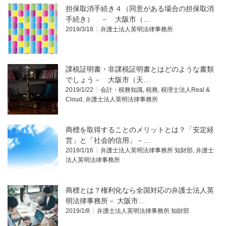
担保取消手続き４（同意がある場合の担保取消
手続き） － 大阪市（…
2019/3/18
弁護士法人英明法律事務所
課税証明書・非課税証明書とはどのような書類
でしょう－ 大阪市（天…
2019/1/22
会計・税務知識
,
税務
,
税理士法人Real &
Cloud
,
弁護士法人英明法律事務所
商標を取得することのメリットとは？「安定経
営」と「社会的信用」－…
2019/1/16
弁護士法人英明法律事務所 知財部
,
弁護士
法人英明法律事務所
商標とは？権利化なら全国対応の弁護士法人英
明法律事務所－ 大阪市…
2019/1/8
弁護士法人英明法律事務所 知財部