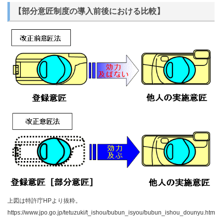
【部分意匠制度の導入前後における比較】
上図は特許庁HPより抜粋。
https://www.jpo.go.jp/tetuzuki/t_ishou/bubun_isyou/bubun_ishou_dounyu.htm