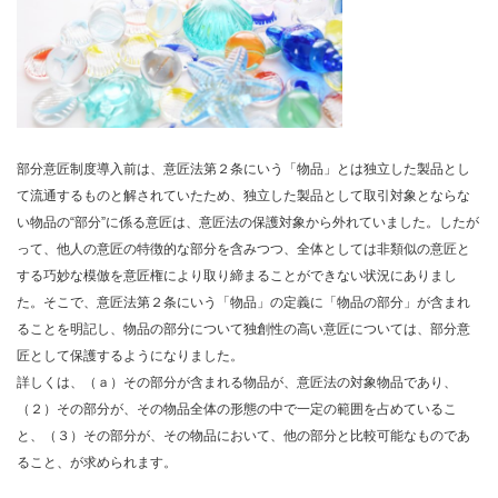
部分意匠制度導入前は、意匠法第２条にいう「物品」とは独立した製品とし
て流通するものと解されていたため、独立した製品として取引対象とならな
い物品の“部分”に係る意匠は、意匠法の保護対象から外れていました。したが
って、他人の意匠の特徴的な部分を含みつつ、全体としては非類似の意匠と
する巧妙な模倣を意匠権により取り締まることができない状況にありまし
た。そこで、意匠法第２条にいう「物品」の定義に「物品の部分」が含まれ
ることを明記し、物品の部分について独創性の高い意匠については、部分意
匠として保護するようになりました。
詳しくは、（ａ）その部分が含まれる物品が、意匠法の対象物品であり、
（２）その部分が、その物品全体の形態の中で一定の範囲を占めているこ
と、（３）その部分が、その物品において、他の部分と比較可能なものであ
ること、が求められます。