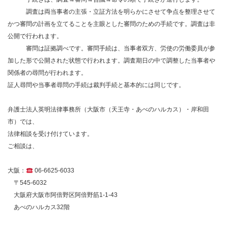
調査は両当事者の主張・立証方法を明らかにさせて争点を整理させて
かつ審問の計画を立てることを主眼とした審問のための手続です。調査は非
公開で行われます。
審問は証拠調べです。審問手続は、当事者双方、労使の労働委員が参
加した形で公開された状態で行われます。調査期日の中で調整した当事者や
関係者の尋問が行われます。
証人尋問や当事者尋問の手続は裁判手続と基本的には同じです。
弁護士法人英明法律事務所（大阪市（天王寺・あべのハルカス）・岸和田
市）では、
法律相談を受け付けています。
ご相談は、
大阪：
06-6625-6033
〒545-6032
大阪府大阪市阿倍野区阿倍野筋1-1-43
あべのハルカス32階