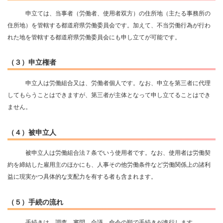
申立ては、当事者（労働者、使用者双方）の住所地（主たる事務所の
住所地）を管轄する都道府県労働委員会です。加えて、不当労働行為が行わ
れた地を管轄する都道府県労働委員会にも申し立てが可能です。
（３）申立権者
申立人は労働組合又は、労働者個人です。なお、申立を第三者に代理
してもらうことはできますが、第三者が主体となって申し立てることはでき
ません。
（４）被申立人
被申立人は労働組合法７条でいう使用者です。なお、使用者は労働契
約を締結した雇用主のほかにも、人事その他労働条件など労働関係上の諸利
益に現実かつ具体的な支配力を有する者も含まれます。
（５）手続の流れ
手続きは、調査→審問→合議→命令の順で手続きが進行します。