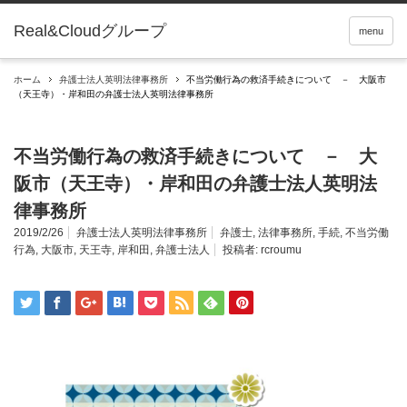
Real&Cloudグループ
menu
ホーム
弁護士法人英明法律事務所
不当労働行為の救済手続きについて － 大阪市
（天王寺）・岸和田の弁護士法人英明法律事務所
不当労働行為の救済手続きについて － 大
阪市（天王寺）・岸和田の弁護士法人英明法
律事務所
2019/2/26
弁護士法人英明法律事務所
弁護士
,
法律事務所
,
手続
,
不当労働
行為
,
大阪市
,
天王寺
,
岸和田
,
弁護士法人
投稿者:
rcroumu