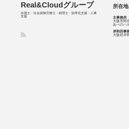
Real&Cloudグループ
所在地
弁護士・社会保険労務士・税理士・効率化支援・人事
支援
主事務所
大阪市阿倍
あべのハル
岸和田事
大阪府岸和