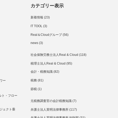
カテゴリー表示
新着情報
(23)
IT TOOL
(3)
Real＆Cloudグループ
(56)
news
(3)
社会保険労務士法人Real & Cloud
(118)
税理士法人Real & Cloud
(95)
会計・税務知識
(82)
税務
(81)
ワー
節税
(1)
ルト・フロー
元税務調査官の会計税務知識
(7)
ジェクト垂
弁護士法人英明法律事務所
(117)
弁護士法人英明法律事務所 知財部
(31)