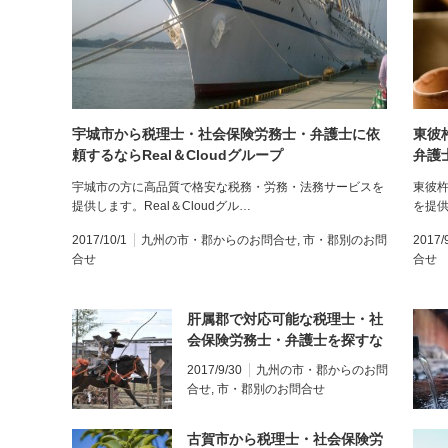
宇城市から税理士・社会保険労務士・弁護士に依
東彼
頼するならReal＆Cloudグループ
弁護
くだ
宇城市の方に高品質で格安な税務・労務・法務サービスを
東彼
提供します。Real＆Cloudグル…
を提供
2017/10/1
九州の市・郡からのお問合せ
,
市・郡別のお問
2017/
合せ
合せ
肝属郡で対応可能な税理士・社
会保険労務士・弁護士を探すな
らReal＆Cloudグループにご相
2017/9/30
九州の市・郡からのお問
談ください。
合せ
,
市・郡別のお問合せ
古賀市から税理士・社会保険労