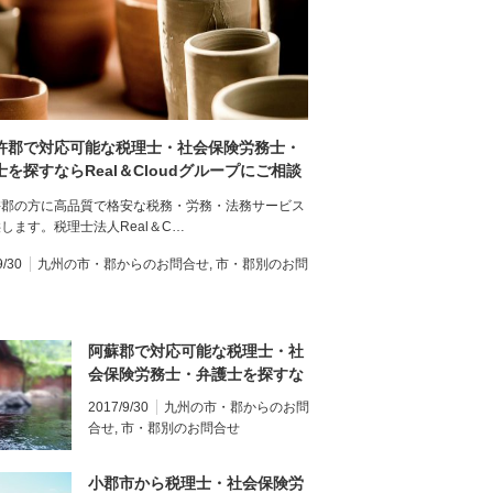
杵郡で対応可能な税理士・社会保険労務士・
士を探すならReal＆Cloudグループにご相談
さい。
杵郡の方に高品質で格安な税務・労務・法務サービス
します。税理士法人Real＆C…
9/30
九州の市・郡からのお問合せ
,
市・郡別のお問
阿蘇郡で対応可能な税理士・社
会保険労務士・弁護士を探すな
らReal＆Cloudグループにご相
2017/9/30
九州の市・郡からのお問
談ください。
合せ
,
市・郡別のお問合せ
小郡市から税理士・社会保険労