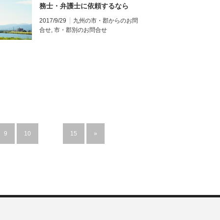
務士・弁護士に依頼するなら
Real＆Cloudグループ
2017/9/29
九州の市・郡からのお問
合せ
,
市・郡別のお問合せ
9
10
…
15
»