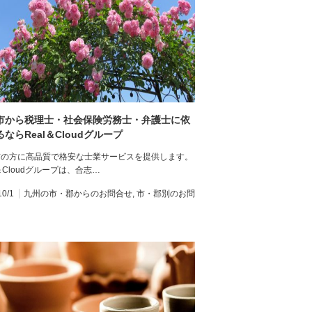
市から税理士・社会保険労務士・弁護士に依
ならReal＆Cloudグループ
市の方に高品質で格安な士業サービスを提供します。
l＆Cloudグループは、合志…
10/1
九州の市・郡からのお問合せ
,
市・郡別のお問