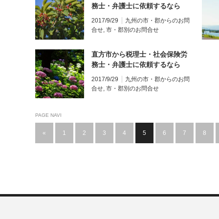
務士・弁護士に依頼するなら
Real＆Cloudグループ
2017/9/29
九州の市・郡からのお問
合せ
,
市・郡別のお問合せ
直方市から税理士・社会保険労
務士・弁護士に依頼するなら
Real＆Cloudグループ
2017/9/29
九州の市・郡からのお問
合せ
,
市・郡別のお問合せ
PAGE NAVI
«
1
2
3
4
5
6
7
8