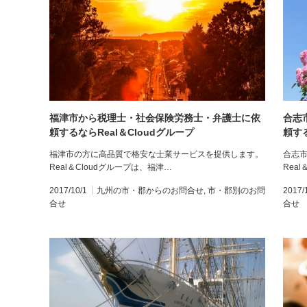
福津市から税理士・社会保険労務士・弁護士に依
合志
頼するならReal＆Cloudグループ
頼する
福津市の方に高品質で格安な士業サービスを提供します。
合志
Real＆Cloudグループは、福津…
Rea
2017/10/1
九州の市・郡からのお問合せ
,
市・郡別のお問
2017/
合せ
合せ