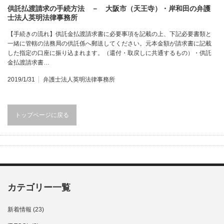
供託払渡請求の手続方法 － 大阪市（天王寺）・岸和田の弁護
士法人英明法律事務所
【手続きの流れ】供託金払渡請求書に必要事項を記載の上、下記必要書類と
一緒に管轄の法務局の供託係へ郵送してください。元本金額が請求書に記載
した指定の口座に振り込まれます。（還付・取戻しに共通するもの）・供託
金払渡請求書…
2019/1/31
弁護士法人英明法律事務所
トップページに戻る
カテゴリー一覧
新着情報
(23)