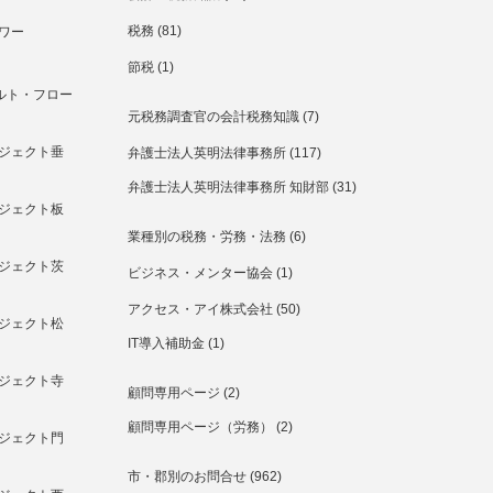
税務
(81)
ワー
節税
(1)
ルト・フロー
元税務調査官の会計税務知識
(7)
ジェクト垂
弁護士法人英明法律事務所
(117)
弁護士法人英明法律事務所 知財部
(31)
ジェクト板
業種別の税務・労務・法務
(6)
ジェクト茨
ビジネス・メンター協会
(1)
アクセス・アイ株式会社
(50)
ジェクト松
IT導入補助金
(1)
ジェクト寺
顧問専用ページ
(2)
顧問専用ページ（労務）
(2)
ジェクト門
市・郡別のお問合せ
(962)