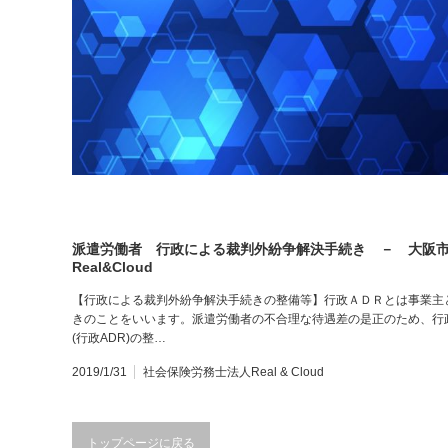
派遣労働者 行政による裁判外紛争解決手続き － 大阪
Real&Cloud
【行政による裁判外紛争解決手続きの整備等】行政ＡＤＲとは事業主
きのことをいいます。派遣労働者の不合理な待遇差の是正のため、行
(行政ADR)の整…
2019/1/31
社会保険労務士法人Real & Cloud
トップページに戻る