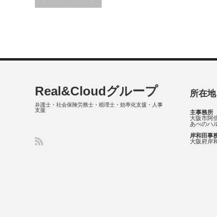
Real&Cloudグループ
所在地
弁護士・社会保険労務士・税理士・効率化支援・人事
支援
主事務所
大阪市阿倍
あべのハル
岸和田事
大阪府岸和