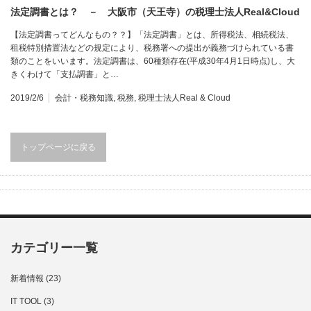
法定調書とは？ － 大阪市（天王寺）の税理士法人Real&Cloud
【法定調書ってどんなもの？？】「法定調書」とは、所得税法、相続税法、
租税特別措置法などの規定により、税務署への提出が義務づけられている書
類のことをいいます。法定調書は、60種類存在(平成30年4月1日時点)し、大
きくわけて「支払調書」と…
2019/2/6
会計・税務知識
,
税務
,
税理士法人Real & Cloud
トップページに戻る
カテゴリー一覧
新着情報
(23)
IT TOOL
(3)