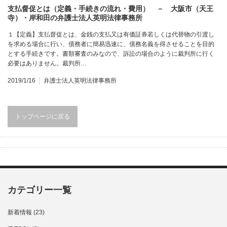
支払督促とは（定義・手続きの流れ・費用） － 大阪市（天王
寺）・岸和田の弁護士法人英明法律事務所
１【定義】支払督促とは、金銭の支払又は有価証券若しくは代替物の引渡し
を求める場合に行い、債務者に簡易迅速に、債務名義を得させることを目的
とする手続きです。書類審査のみなので、訴訟の場合のように裁判所に行く
必要はありません。裁判所…
2019/1/16
弁護士法人英明法律事務所
トップページに戻る
カテゴリー一覧
新着情報
(23)