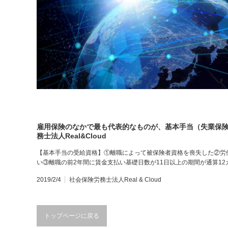
雇用保険のなかで最も代表的なものが、基本手当（失業保
務士法人Real&Cloud
【基本手当の受給資格】①離職によって被保険者資格を喪失した②労
い③離職の前2年間に賃金支払い基礎日数が11日以上の期間が通算1
2019/2/4
社会保険労務士法人Real & Cloud
トップページに戻る