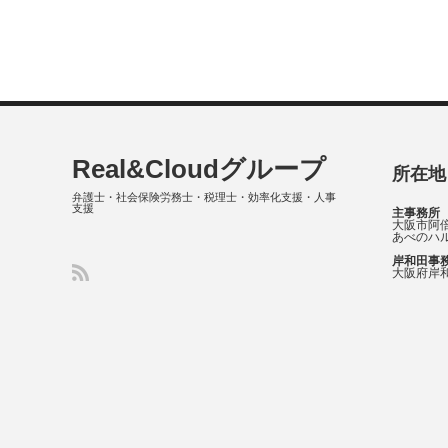
Real&Cloudグループ
所在地
弁護士・社会保険労務士・税理士・効率化支援・人事
支援
主事務所
大阪市阿倍
あべのハル
岸和田事
大阪府岸和