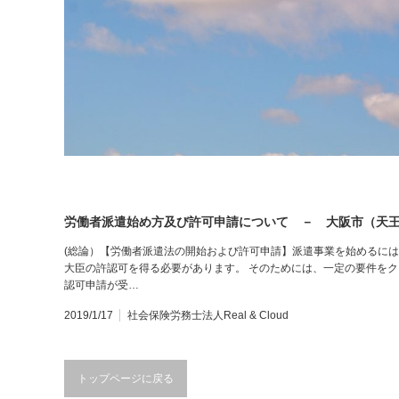
労働者派遣始め方及び許可申請について － 大阪市（天王寺）
(総論）【労働者派遣法の開始および許可申請】派遣事業を始めるに
大臣の許認可を得る必要があります。 そのためには、一定の要件を
認可申請が受…
2019/1/17
社会保険労務士法人Real & Cloud
トップページに戻る