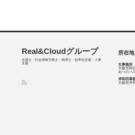
Real&Cloudグループ
所在地
弁護士・社会保険労務士・税理士・効率化支援・人事
支援
主事務所
大阪市阿倍
あべのハル
岸和田事
大阪府岸和