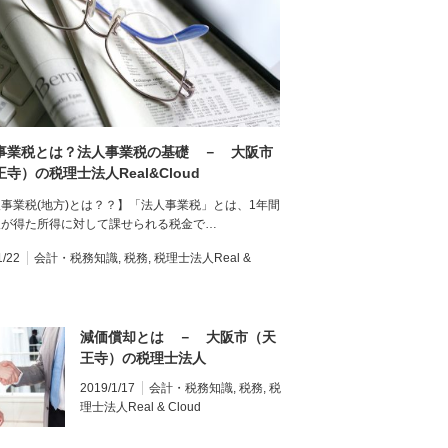
事業税とは？法人事業税の基礎 － 大阪市
寺）の税理士法人Real&Cloud
事業税(地方)とは？？】「法人事業税」とは、1年間
人が得た所得に対して課せられる税金で…
1/22
会計・税務知識
,
税務
,
税理士法人Real &
減価償却とは － 大阪市（天
王寺）の税理士法人
Real&Cloud
2019/1/17
会計・税務知識
,
税務
,
税
理士法人Real & Cloud