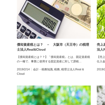
償却資産税とは？ － 大阪市（天王寺）の税理
売上
士法人Real&Cloud
法人R
【償却資産税とは？？】「償却資産税」とは、固定資産税
【売
の一種で、事業に使用する固定資産に対して課税…
仕入
2019/2/14
会計・税務知識
,
税務
,
税理士法人Real &
2019/
Cloud