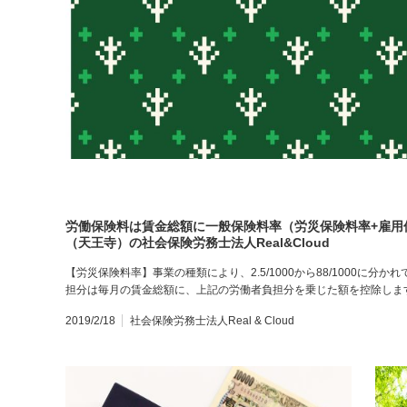
労働保険料は賃金総額に一般保険料率（労災保険料率+雇用
（天王寺）の社会保険労務士法人Real&Cloud
【労災保険料率】事業の種類により、2.5/1000から88/1000に
担分は毎月の賃金総額に、上記の労働者負担分を乗じた額を控除しま
2019/2/18
社会保険労務士法人Real & Cloud