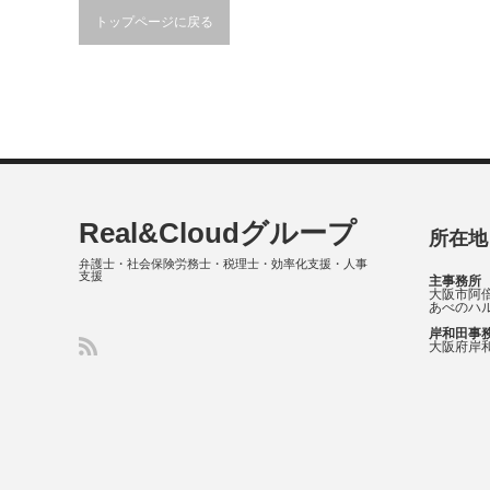
トップページに戻る
Real&Cloudグループ
所在地
弁護士・社会保険労務士・税理士・効率化支援・人事
支援
主事務所
大阪市阿倍
あべのハル
岸和田事
大阪府岸和