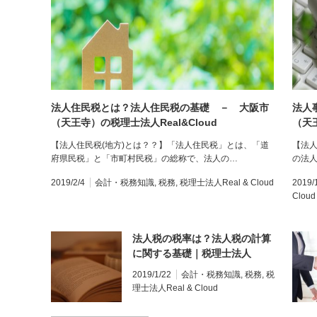
法人住民税とは？法人住民税の基礎 － 大阪市
法人
（天王寺）の税理士法人Real&Cloud
（天王
【法人住民税(地方)とは？？】「法人住民税」とは、「道
【法人
府県民税」と「市町村民税」の総称で、法人の…
の法
2019/2/4
会計・税務知識
,
税務
,
税理士法人Real & Cloud
2019/
Cloud
法人税の税率は？法人税の計算
に関する基礎｜税理士法人
Real&Cloud
2019/1/22
会計・税務知識
,
税務
,
税
理士法人Real & Cloud