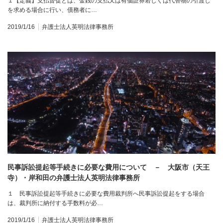
１【定義】支払督促とは、金銭の支払又は有価証券若しくは代替物の引渡し
を求める場合に行い、債務者に…
2019/1/16
弁護士法人英明法律事務所
民事訴訟提起等手続きに必要な費用について － 大阪市（天王
寺）・岸和田の弁護士法人英明法律事務所
１ 民事訴訟提起等手続きに必要な費用裁判所へ民事訴訟提起をする場合
は、裁判所に納付する手数料が必…
2019/1/16
弁護士法人英明法律事務所