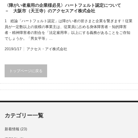
〈障がい者雇用の企業様必見〉ハートフェルト認定について
－ 大阪市（天王寺）のアクセスアイ株式会社
1 総論「ハートフェルト認定」は障がい者の皆さまと企業を繋ぎます！従業
員が一定数以上の規模の事業主は、従業員に占める身体障害者・知的障害
者・精神障害者の割合を「法定雇用率」以上にする義務があることをご存知
でしょうか。「男女平等」…
2019/1/17
アクセス・アイ株式会社
トップページに戻る
カテゴリー一覧
新着情報
(23)