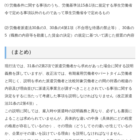
⑴ 労働条件に関する事項のうち、労働基準法15条1項に規定する厚生労働省
令で定める事項以外のものであって厚生労働省令で定めるもの
⑵ 労働者派遣法30条の3、30条の4第1項（不合理な待遇の禁止等）、30条の
5（職務の内容等を勘案した賃金の決定）の規定に基づいて講じた措置の内容
（まとめ）
現行法では、31条の2第2項で派遣労働者から求めがあった場合に関する説明
義務を課していますが、改正法では、有期雇用労働者やパートタイム労働者
と同じく、説明を求めた派遣労働者と比較対象労働者との間の待遇の相違の
内容及び理由並びに派遣元事業主が講ずべきこととされている事項に関する
決定をするに当たって考慮した事項を説明しなければなりません（改正派遣
法31条の2第4項）。
この説明に関しては、雇入時や派遣時の説明義務と異なり、必ずしも書面に
よることは求められていませんが、具体的な違いの中身（具体的にどの程度
の格差が存在しているのか）、その理由（どうしてその違いが生じているの
か、企業がその違いを設けている理由）を説明しなければなりません。